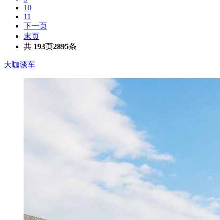
10
11
下一页
末页
共
193
页
2895
条
大咖谈车