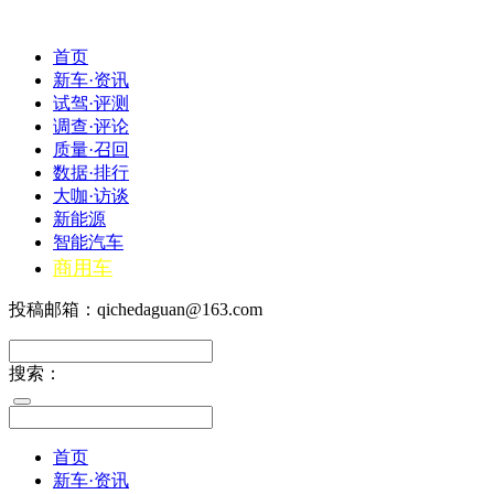
首页
新车·资讯
试驾·评测
调查·评论
质量·召回
数据·排行
大咖·访谈
新能源
智能汽车
商用车
投稿邮箱：qichedaguan@163.com
搜索：
首页
新车·资讯