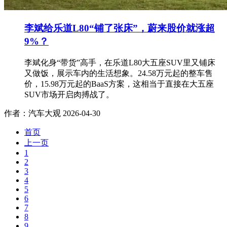
李斌给乐道L80“铺了张床”，蔚来股价就涨超
9%？
李斌化身“带货”高手，在乐道L80大五座SUV里又铺床
又做饭，展示车内的生活想象。24.58万元起的整车售
价，15.98万元起的BaaS方案，这相当于直接在大五座
SUV市场开启肉搏战了。
作者：汽车大观
2026-04-30
首页
上一页
1
2
3
4
5
6
7
8
9