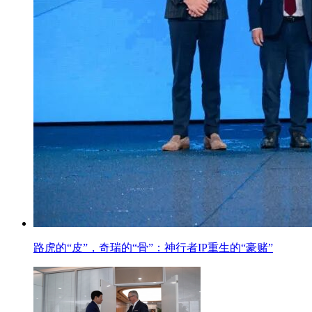
路虎的“皮”，奇瑞的“骨”：神行者IP重生的“豪赌”