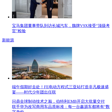
宝马集团董事带队到访长城汽车，魏牌V9X接受“顶级考
官”检验
新能源
端午假期好去处！FE电动方程式三亚站打造非凡极速盛
宴——时代少年团出任联
问鼎全球制动技术之巅，伯特利EMB开启大批量交付
联手华为改写商用车品质标准：每一台鑫源车都将有“数
字身份