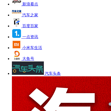
新浪看点
汽车之家
百度百家
一点资讯
小米车生活
大鱼号
汽车头条