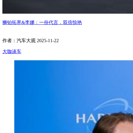
狮铂拓界&李娜：一份代言，双倍惊艳
作者：汽车大观
2025-11-22
大咖谈车