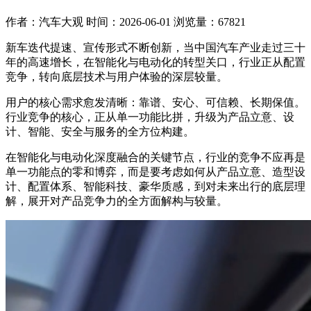
作者：汽车大观
时间：2026-06-01
浏览量：67821
新车迭代提速、宣传形式不断创新，当中国汽车产业走过三十
年的高速增长，在智能化与电动化的转型关口，行业正从配置
竞争，转向底层技术与用户体验的深层较量。
用户的核心需求愈发清晰：靠谱、安心、可信赖、长期保值。
行业竞争的核心，正从单一功能比拼，升级为产品立意、设
计、智能、安全与服务的全方位构建。
在智能化与电动化深度融合的关键节点，行业的竞争不应再是
单一功能点的零和博弈，而是要考虑如何从产品立意、造型设
计、配置体系、智能科技、豪华质感，到对未来出行的底层理
解，展开对产品竞争力的全方面解构与较量。