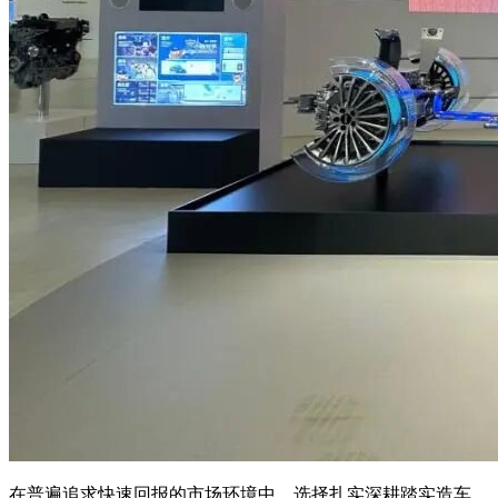
在普遍追求快速回报的市场环境中，选择扎实深耕踏实造车，