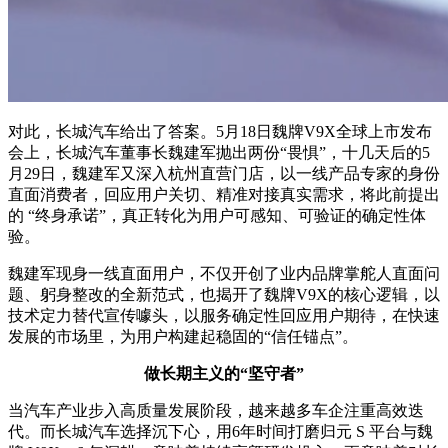
对此，长城汽车给出了答案。5月18日魏牌V9X全球上市发布
会上，长城汽车董事长魏建军抛出两份“畏惧”，十几天后的5
月29日，魏建军又深入杭州直营门店，以一线产品专家的身份
直面消费者，回应用户关切、精准对接真实需求，将此前提出
的 “终身承诺”，真正转化为用户可感知、可验证的确定性体
验。
魏建军现身一线直面用户，不仅开创了业内品牌掌舵人直面问
题、躬身整改的全新范式，也揭开了魏牌V9X的核心逻辑，以
技术定力替代宣传噱头，以服务确定性回应用户期待，在快速
发展的市场里，为用户构建起稳固的“信任锚点”。
做长期主义的“坚守者”
当汽车产业步入高质量发展阶段，越来越多车企注重高效迭
代。而长城汽车选择沉下心，用6年时间打磨归元 S 平台与魏