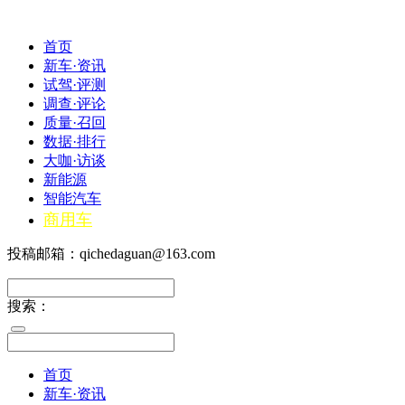
首页
新车·资讯
试驾·评测
调查·评论
质量·召回
数据·排行
大咖·访谈
新能源
智能汽车
商用车
投稿邮箱：qichedaguan@163.com
搜索：
首页
新车·资讯