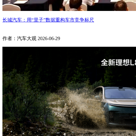
长城汽车：用“里子”数据重构车市竞争标尺
作者：汽车大观
2026-06-29