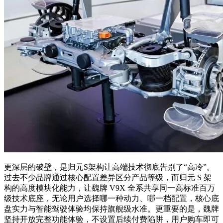
更深层的破壁，是归元S架构让高端技术彻底告别了“高冷”。
过去不少品牌通过核心配置差异区分产品等级，而归元 S 架
构的高度模块化能力，让魏牌 V9X 全系共享同一高标准百万
级技术底座，无论用户选择哪一种动力、哪一档配置，核心底
盘实力与智能驾驶体验均保持旗舰级水准。更重要的是，魏牌
坚持开放完整功能体验，不设置后续付费陷阱，用户购车即可