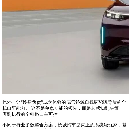
此外，让“终身负责”成为体验的底气还源自魏牌V9X背后的全
栈自研能力。 这不是单点功能的领先，而是从感知到决策，
再到执行的全链路自主可控。
不同于行业多数整合方案，长城汽车是真正的系统级玩家，基