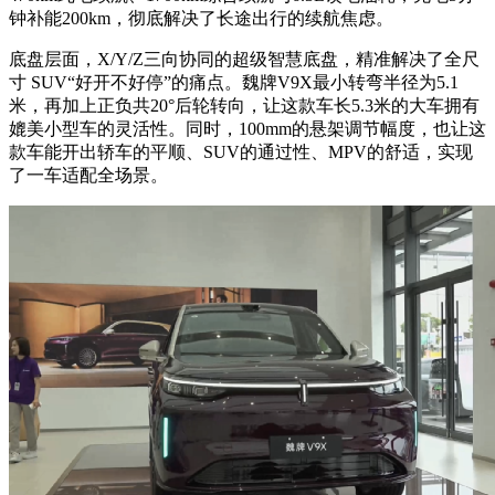
钟补能200km，彻底解决了长途出行的续航焦虑。
底盘层面，X/Y/Z三向协同的超级智慧底盘，精准解决了全尺
寸 SUV“好开不好停”的痛点。魏牌V9X最小转弯半径为5.1
米，再加上正负共20°后轮转向，让这款车长5.3米的大车拥有
媲美小型车的灵活性。同时，100mm的悬架调节幅度，也让这
款车能开出轿车的平顺、SUV的通过性、MPV的舒适，实现
了一车适配全场景。