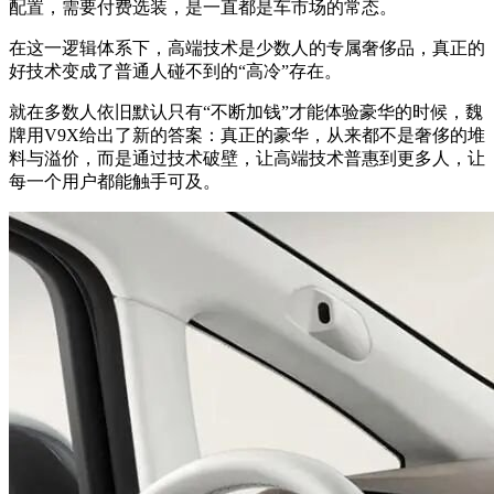
配置，需要付费选装，是一直都是车市场的常态。
在这一逻辑体系下，高端技术是少数人的专属奢侈品，真正的
好技术变成了普通人碰不到的“高冷”存在。
就在多数人依旧默认只有“不断加钱”才能体验豪华的时候，魏
牌用V9X给出了新的答案：真正的豪华，从来都不是奢侈的堆
料与溢价，而是通过技术破壁，让高端技术普惠到更多人，让
每一个用户都能触手可及。