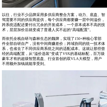
以往，行业不少品牌采用多供应商整合方案，动力、底盘、智
驾需要不同的供应商提供，每个供应商都要赚一层中间溢价，
跨系统适配还要付出冗余的开发成本，一个原本成本不高的技
术，层层加价后就变成了普通人买不起的“高端配置”。
而依托全栈自研与森林生态的魏牌，实现了150+种核心零部
件全部自研自产，没有中间商赚差价；跨域协同的统一技术体
系，也省去了不同供应商系统之间的适配成本。这就让那些曾
经的高端配置，从“溢价选装”变成了V9X的基础标配，百万级
豪车才有的超级智慧底盘、行业首创的双VLA大模型，用户
不用额外加钱就能享受到。