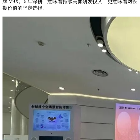
牌 V9X。6 年深耕，意味着持续高额研发投入，更意味着对长
期价值的坚定选择。