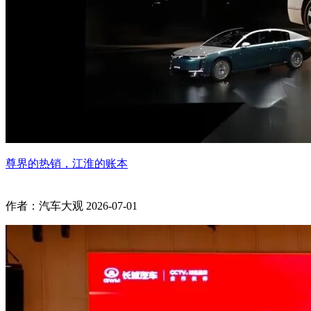
尊界的热销，江淮的账本
作者：汽车大观
2026-07-01