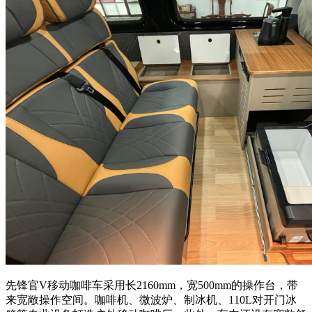
先锋官V移动咖啡车采用长2160mm，宽500mm的操作台，带
来宽敞操作空间。咖啡机、微波炉、制冰机、110L对开门冰