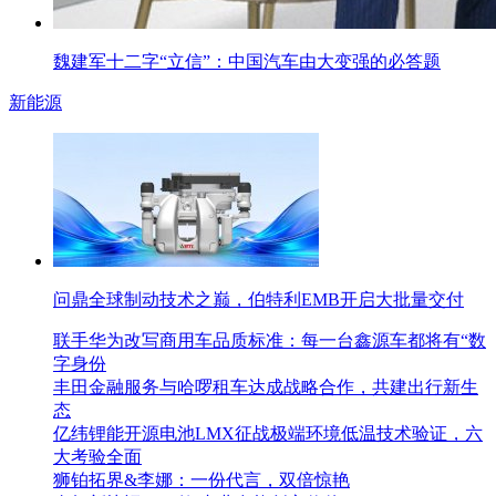
魏建军十二字“立信”：中国汽车由大变强的必答题
新能源
问鼎全球制动技术之巅，伯特利EMB开启大批量交付
联手华为改写商用车品质标准：每一台鑫源车都将有“数
字身份
丰田金融服务与哈啰租车达成战略合作，共建出行新生
态
亿纬锂能开源电池LMX征战极端环境低温技术验证，六
大考验全面
狮铂拓界&李娜：一份代言，双倍惊艳