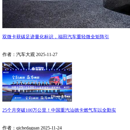
双微卡获碳足迹量化标识，福田汽车重轻微全矩阵引
作者：汽车大观
2025-11-27
25个月突破100万公里！中国重汽汕德卡燃气车以全勤实
作者：qichedaguan
2025-11-24