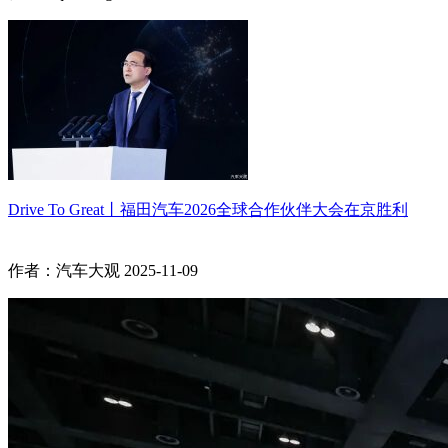
Drive To Great丨福田汽车2026全球合作伙伴大会在京胜利
作者：汽车大观
2025-11-09