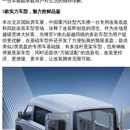
一台车都能承载用户对生活的独特理解。
5款实力车型，魅力抢鲜品鉴
本次北京国际房车展，中国重汽轻型汽车携一台专用改装底盘
和四款改装车型登场，诠释了改装即创造的理念。作为全场景
越级宽体大轻客，先锋官V推出超越同级的多款车型为用户提
供更优解，在基础车型外还开发了方便拓展的预留底盘，提供
类似2类底盘的专用车基础版，有多连杆悬架车型，也有钢板
弹簧悬架车型，同时还提供“万能适配”的选装包，改装更经
济、更便捷、更丰富，让改装拥有无限可能。