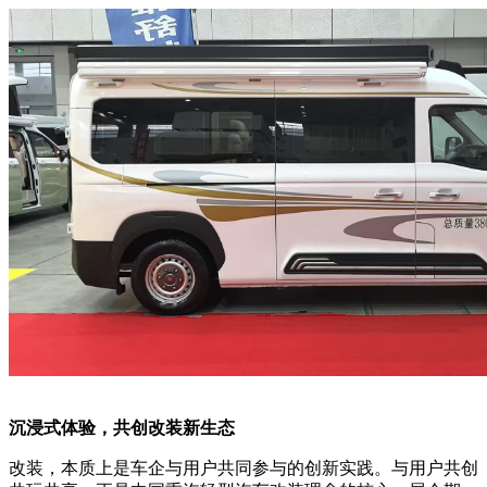
沉浸式体验，共创改装新生态
改装，本质上是车企与用户共同参与的创新实践。与用户共创