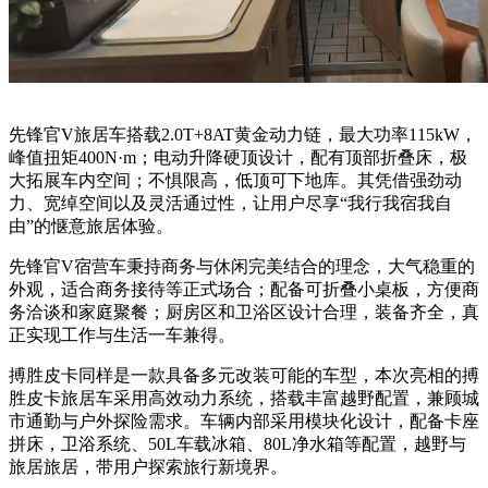
先锋官V旅居车搭载2.0T+8AT黄金动力链，最大功率115kW，
峰值扭矩400N·m；电动升降硬顶设计，配有顶部折叠床，极
大拓展车内空间；不惧限高，低顶可下地库。其凭借强劲动
力、宽绰空间以及灵活通过性，让用户尽享“我行我宿我自
由”的惬意旅居体验。
先锋官V宿营车秉持商务与休闲完美结合的理念，大气稳重的
外观，适合商务接待等正式场合；配备可折叠小桌板，方便商
务洽谈和家庭聚餐；厨房区和卫浴区设计合理，装备齐全，真
正实现工作与生活一车兼得。
搏胜皮卡同样是一款具备多元改装可能的车型，本次亮相的搏
胜皮卡旅居车采用高效动力系统，搭载丰富越野配置，兼顾城
市通勤与户外探险需求。车辆内部采用模块化设计，配备卡座
拼床，卫浴系统、50L车载冰箱、80L净水箱等配置，越野与
旅居旅居，带用户探索旅行新境界。