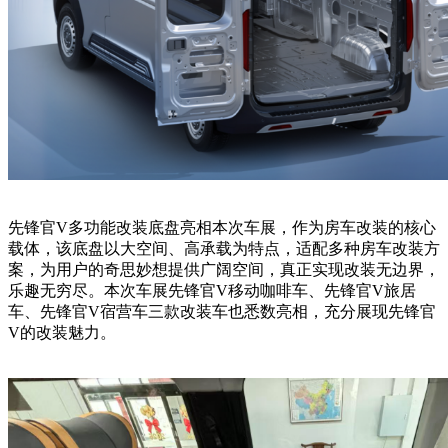
先锋官V多功能改装底盘亮相本次车展，作为房车改装的核心
载体，该底盘以大空间、高承载为特点，适配多种房车改装方
案，为用户的奇思妙想提供广阔空间，真正实现改装无边界，
乐趣无穷尽。本次车展先锋官V移动咖啡车、先锋官V旅居
车、先锋官V宿营车三款改装车也悉数亮相，充分展现先锋官
V的改装魅力。