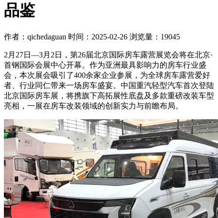
品鉴
作者：qichedaguan
时间：2025-02-26
浏览量：19045
2月27日—3月2日，第26届北京国际房车露营展览会将在北京·
首钢国际会展中心开幕。作为亚洲最具影响力的房车行业盛
会，本次展会吸引了400余家企业参展，为全球房车露营爱好
者、行业同仁带来一场房车盛宴。中国重汽轻型汽车首次登陆
北京国际房车展，将携旗下高拓展性底盘及多款重磅改装车型
亮相，一展在房车改装领域的创新实力与前瞻布局。