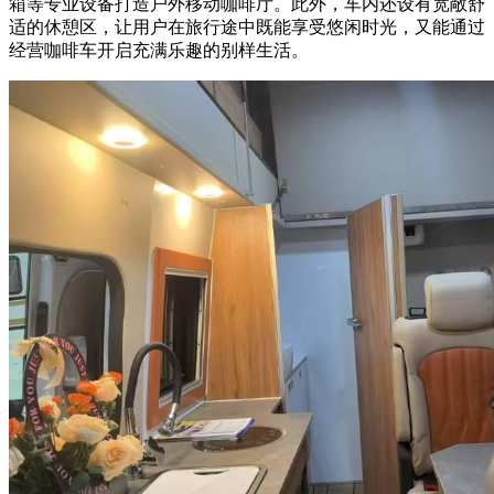
箱等专业设备打造户外移动咖啡厅。此外，车内还设有宽敞舒
适的休憩区，让用户在旅行途中既能享受悠闲时光，又能通过
经营咖啡车开启充满乐趣的别样生活。