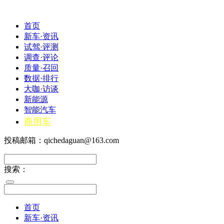
首页
新车·资讯
试驾·评测
调查·评论
质量·召回
数据·排行
大咖·访谈
新能源
智能汽车
商用车
投稿邮箱：qichedaguan@163.com
搜索：
首页
新车·资讯