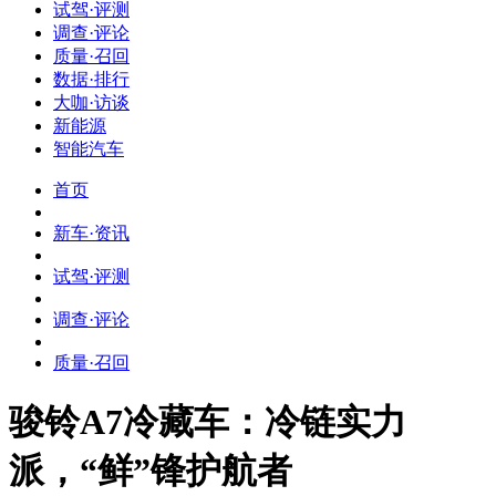
试驾·评测
调查·评论
质量·召回
数据·排行
大咖·访谈
新能源
智能汽车
首页
新车·资讯
试驾·评测
调查·评论
质量·召回
骏铃A7冷藏车：冷链实力
派，“鲜”锋护航者