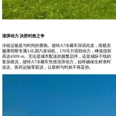
澎湃动力 决胜时效之争
冷链运输是与时间的赛跑。骏铃A7冷藏车深谙此道，搭载安
徽康明斯专属3.0L国六发动机，170马力强劲动力，峰值扭矩
高达430N·m。无论是城市配送的频繁启停，还是城际干线的
复杂路况，骏铃A7冷藏车凭借澎湃动力，始终确保生鲜准时
送达、医药运输零延误，让新鲜与时效不再妥协。