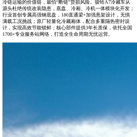
冷链运输的价值链，最怕“断链”货损风险。骏铃A7冷藏车从
源头杜绝传统改装隐患，底盘、冷厢、冷机一体模块化开发；
行业首创专属高强钢底盘，180直通梁+加强悬架设计，无惧
满载工况挑战；原厂轻量化冷藏厢体，配合多重隔热密封设
计，实现高效节能锁鲜；核心部件提供3年长质保，依托全国
1700+专业服务站网络，打造全生命周期无忧运营。