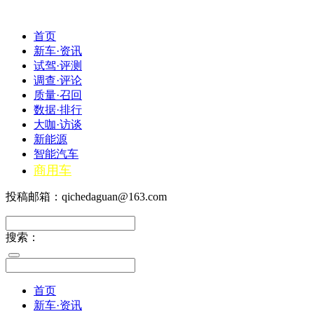
首页
新车·资讯
试驾·评测
调查·评论
质量·召回
数据·排行
大咖·访谈
新能源
智能汽车
商用车
投稿邮箱：qichedaguan@163.com
搜索：
首页
新车·资讯