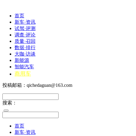
首页
新车·资讯
试驾·评测
调查·评论
质量·召回
数据·排行
大咖·访谈
新能源
智能汽车
商用车
投稿邮箱：qichedaguan@163.com
搜索：
首页
新车·资讯