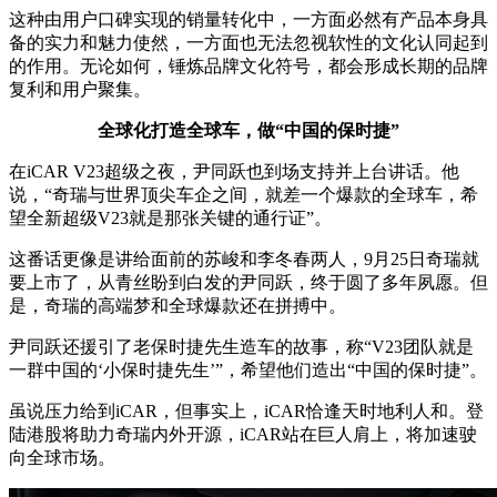
这种由用户口碑实现的销量转化中，一方面必然有产品本身具
备的实力和魅力使然，一方面也无法忽视软性的文化认同起到
的作用。无论如何，锤炼品牌文化符号，都会形成长期的品牌
复利和用户聚集。
全球化打造全球车，做“中国的保时捷”
在iCAR V23超级之夜，尹同跃也到场支持并上台讲话。他
说，“奇瑞与世界顶尖车企之间，就差一个爆款的全球车，希
望全新超级V23就是那张关键的通行证”。
这番话更像是讲给面前的苏峻和李冬春两人，9月25日奇瑞就
要上市了，从青丝盼到白发的尹同跃，终于圆了多年夙愿。但
是，奇瑞的高端梦和全球爆款还在拼搏中。
尹同跃还援引了老保时捷先生造车的故事，称“V23团队就是
一群中国的‘小保时捷先生’”，希望他们造出“中国的保时捷”。
虽说压力给到iCAR，但事实上，iCAR恰逢天时地利人和。登
陆港股将助力奇瑞内外开源，iCAR站在巨人肩上，将加速驶
向全球市场。