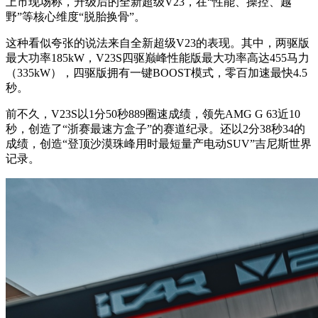
上市现场称，升级后的全新超级V23，在“性能、操控、越
野”等核心维度“脱胎换骨”。
这种看似夸张的说法来自全新超级V23的表现。其中，两驱版
最大功率185kW，V23S四驱巅峰性能版最大功率高达455马力
（335kW），四驱版拥有一键BOOST模式，零百加速最快4.5
秒。
前不久，V23S以1分50秒889圈速成绩，领先AMG G 63近10
秒，创造了“浙赛最速方盒子”的赛道纪录。还以2分38秒34的
成绩，创造“登顶沙漠珠峰用时最短量产电动SUV”吉尼斯世界
记录。