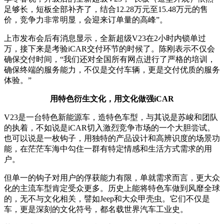
足够长，短板全部补齐了，结合12.28万元至15.48万元的售
价，竞争力非常明显，会迎来订单量的高峰”。
上市发布会后有消息显示，全新超级V23在2小时内锁单过
万，接下来是考验iCAR交付环节的时候了。陈刚表示不仅会
确保交付时间，“我们还对全国所有网点进行了严格的培训，
确保终端的服务能力，不仅是交付车辆，更是交付优质的服务
体验。”
用特色衍生文化，用文化做强iCAR
V23是一台特色新能源车，造特色车型，与其说是苏峻和团队
的执着，不如说是iCAR切入激烈竞争市场的一个大胆尝试。
也可以说是一枚钩子，用独特的产品设计和高辨识度的场景功
能，在茫茫车海中勾住一群有特定情感和生活方式需求的用
户。
但单一的钩子对用户的俘获能力有限，单就需求而言，更大众
化的主流车型肯定受众更多。历史上能将特色车做到风靡全球
的，无不与文化相关，譬如Jeep和大众甲壳虫。它们不仅是
车，更是深刻的文化符号，都名载世界汽车工业史。