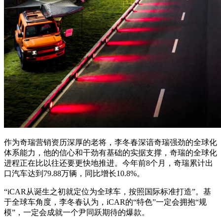
作为奇瑞营销资历深厚的老将，李冬春深谙奇瑞强劲的全球化
体系能力，他的信心和干劲有基础的实据支撑，奇瑞的全球化
进程正在比以往还要更快地推进。今年前8个月，奇瑞累计出
口汽车达到79.88万辆，同比增长10.8%。
“iCAR从诞生之初就定位为全球车，按照国际标准打造”。基
于全球车角度，李冬春认为，iCAR的“特色”一定会拥抱“规
模”，一定会成就一个尹同跃期待的爆款。