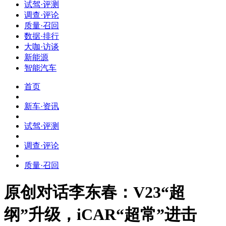
试驾·评测
调查·评论
质量·召回
数据·排行
大咖·访谈
新能源
智能汽车
首页
新车·资讯
试驾·评测
调查·评论
质量·召回
原创
对话李东春：V23“超
纲”升级，iCAR“超常”进击