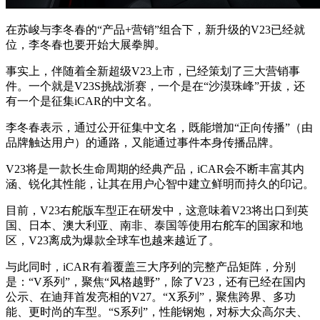
在苏峻与李冬春的“产品+营销”组合下，新升级的V23已经就
位，李冬春也要开始大展拳脚。
事实上，伴随着全新超级V23上市，已经策划了三大营销事
件。一个就是V23S挑战浙赛，一个是在“沙漠珠峰”开拔，还
有一个是征集iCAR的中文名。
李冬春表示，通过公开征集中文名，既能增加“正向传播”（由
品牌触达用户）的通路，又能通过事件本身传播品牌。
V23将是一款长生命周期的经典产品，iCAR会不断丰富其内
涵、锐化其性能，让其在用户心智中建立鲜明而持久的印记。
目前，V23右舵版车型正在研发中，这意味着V23将出口到英
国、日本、澳大利亚、南非、泰国等使用右舵车的国家和地
区，V23离成为爆款全球车也越来越近了。
与此同时，iCAR有着覆盖三大序列的完整产品矩阵，分别
是：“V系列”，聚焦“风格越野”，除了V23，还有已经在国内
公示、在迪拜首发亮相的V27。“X系列”，聚焦跨界、多功
能、更时尚的车型。“S系列”，性能钢炮，对标大众高尔夫、