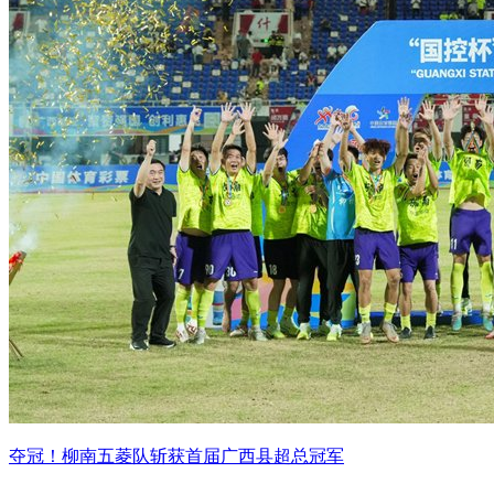
夺冠！柳南五菱队斩获首届广西县超总冠军