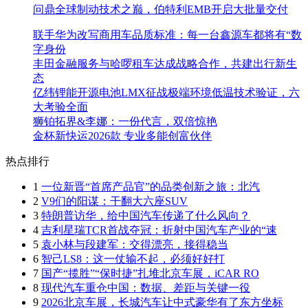
问鼎全球制动技术之巅，伯特利EMB开启大批量交付
联手华为改写商用车品质标准：每一台鑫源车都将有“数
字身份
丰田金融服务与哈啰租车达成战略合作，共建出行新生
态
亿纬锂能开源电池LMX征战极端环境低温技术验证，六
大考验全面
狮铂拓界&李娜：一份代言，双倍惊艳
金杯新快运2026款 专业多能创富伙伴
热点排行
1
一位新晋“首席产品官”的品类创新之旅：北汽
2
V9们的阳谋：干翻大六座SUV
3
特朗普访华，给中国汽车传递了什么风向？
4
吉利星瑞TCR首战夺冠：折射中国汽车产业的“速
5
袁小林与段建军：交得漂亮，接得稳当
6
智己LS8：这一仗输不起，必须好好打
7
国产“揽胜”“保时捷”扎堆北京车展，iCAR RO
8
现代汽车重仓中国：数据、差距与关键一役
9
2026北京车展，长城汽车让中式豪华有了东方坐标