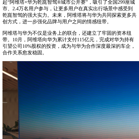
起“阿维塔×华为乾崑智驾®城市公开赛”，吸引了全国299座城
市、2.4万名用户参与，让更多用户在真实出行场景中感受到
乾崑智驾的强大实力。未来，阿维塔将与华为共同探索更多共
创方式，进一步强化品牌与用户之间的情感纽带。
阿维塔与华为不仅是业务上的联合，还建立了牢固的资本纽
带。10月，阿维塔向华为累计支付115亿元，完成对华为持有
引望公司10%股权的投资，成为与华为合作深度最深的车企，
合作关系愈发稳固。