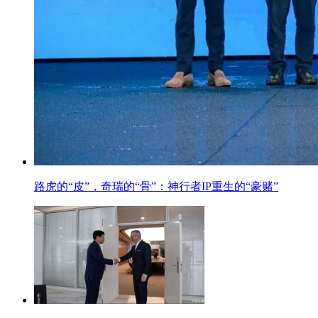
路虎的“皮”，奇瑞的“骨”：神行者IP重生的“豪赌”