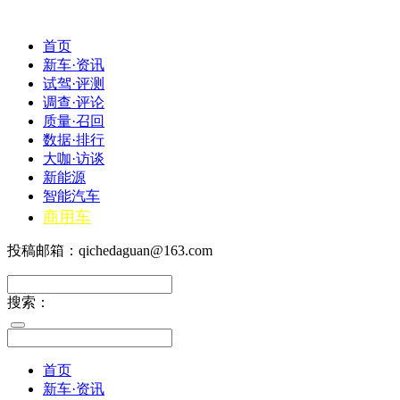
首页
新车·资讯
试驾·评测
调查·评论
质量·召回
数据·排行
大咖·访谈
新能源
智能汽车
商用车
投稿邮箱：qichedaguan@163.com
搜索：
首页
新车·资讯