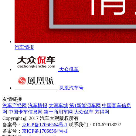
汽车情报
大众侃车
凤凰汽车号
友情链接
汽车产经网
汽车情报
大河车城
第1新能源车网
中国客车信息
网
中国卡车信息网
第一商用车网
大众侃车
方得网
Copyright @ 2017 汽车大观版权所有
备案号：
京ICP备17066564号-1
联系我们：010-67918097
备案号：
京ICP备17066564号-1