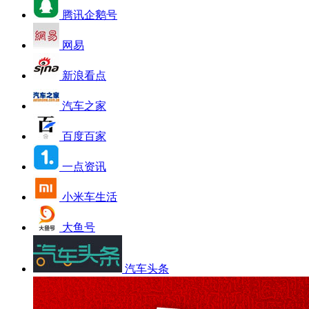
腾讯企鹅号
网易
新浪看点
汽车之家
百度百家
一点资讯
小米车生活
大鱼号
汽车头条