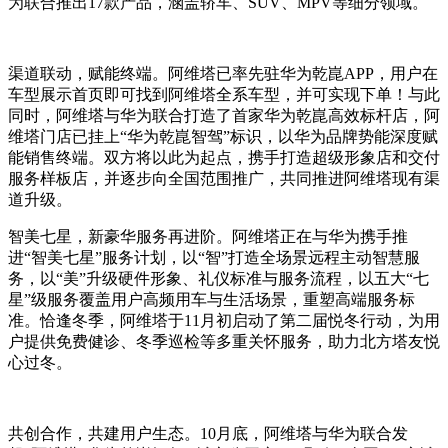
为联合推出17款产品，涵盖轿车、SUV、MPV等细分领域。
渠道联动，赋能终端。阿维塔已率先驻华为乾崑APP，用户在
车型展示首页即可找到阿维塔全系车型，并可实现下单！与此
同时，阿维塔与华为联合打造了首家华为乾崑高效标杆店，阿
维塔门店已挂上“华为乾崑智驾”标识，以华为品牌势能深度赋
能销售终端。双方将以此为起点，携手打造超级形象店和交付
服务样板店，并逐步向全国范围推广，共同推进阿维塔现有渠
道升级。
智美七星，新豪华服务再进阶。阿维塔正在与华为携手推
进“智美七星”服务计划，以“智”打造全场景远程主动智慧服
务，以“美”升级硬件形象、礼仪标准与服务流程，以五大“七
星”级服务覆盖用户高频用车与生活场景，重塑高端服务标
准。恰逢冬季，阿维塔于11月初启动了第二届悦冬行动，为用
户提供免费健诊、冬季巡检等多重关怀服务，助力北方塔友悦
心过冬。
共创合作，共建用户生态。10月底，阿维塔与华为联合发