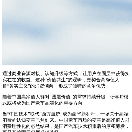
通过商业资源对接、认知升级等方式，让用户在圈层中获得实
实在在的收益。这种“价值共生”的逻辑，更契合高净值人
群“务实主义”的消费倾向，形成了独特的竞争优势。
随着中国高净值人群对“圈层价值”的需求持续升级，研学IP模
式或将成为国产豪车高端化的重要方向。
当“中国技术”取代“西方血统”成为豪华新标杆，一场关于高端
消费的认知变革已然到来。中国豪车市场的变革是高净值人群
消费理性化的必然结果，是国产汽车技术积累后的厚积薄发，