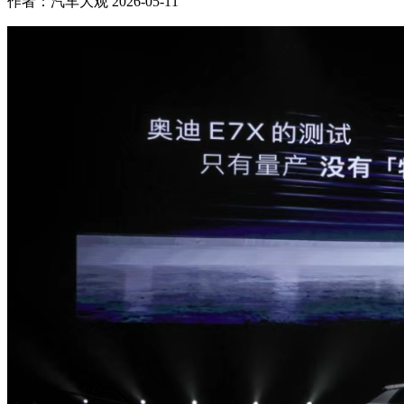
作者：汽车大观
2026-05-11