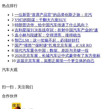
热点排行
1
一位新晋“首席产品官”的品类创新之旅：北汽
2
V9们的阳谋：干翻大六座SUV
3
特朗普访华，给中国汽车传递了什么风向？
4
吉利星瑞TCR首战夺冠：折射中国汽车产业的“速
5
袁小林与段建军：交得漂亮，接得稳当
6
智己LS8：这一仗输不起，必须好好打
7
国产“揽胜”“保时捷”扎堆北京车展，iCAR RO
8
现代汽车重仓中国：数据、差距与关键一役
9
2026北京车展，长城汽车让中式豪华有了东方坐标
10
这届北京车展，岚图正展现一个更立体的自己
汽车大观
扫一扫，关注我们
合作伙伴