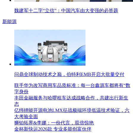
魏建军十二字“立信”：中国汽车由大变强的必答题
新能源
问鼎全球制动技术之巅，伯特利EMB开启大批量交付
联手华为改写商用车品质标准：每一台鑫源车都将有“数
字身份
丰田金融服务与哈啰租车达成战略合作，共建出行新生
态
亿纬锂能开源电池LMX征战极端环境低温技术验证，六
大考验全面
狮铂拓界&李娜：一份代言，双倍惊艳
金杯新快运2026款 专业多能创富伙伴