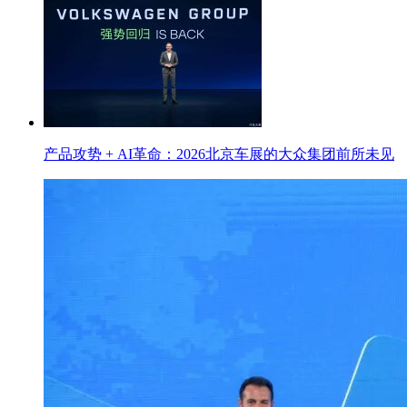
产品攻势 + AI革命：2026北京车展的大众集团前所未见