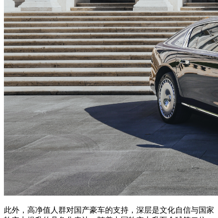
此外，高净值人群对国产豪车的支持，深层是文化自信与国家