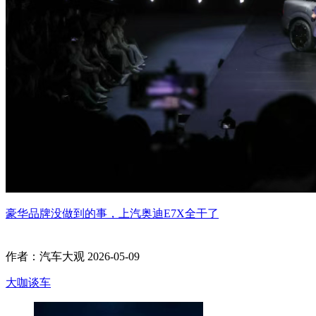
豪华品牌没做到的事，上汽奥迪E7X全干了
作者：汽车大观
2026-05-09
大咖谈车