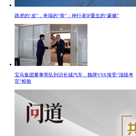
路虎的“皮”，奇瑞的“骨”：神行者IP重生的“豪赌”
宝马集团董事带队到访长城汽车，魏牌V9X接受“顶级考
官”检验