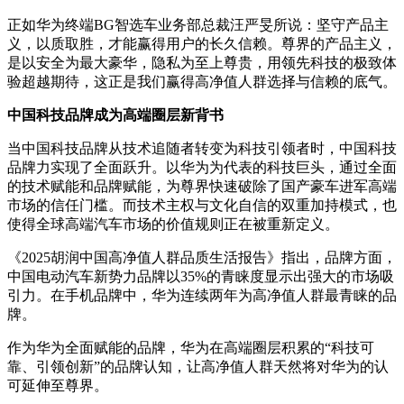
正如华为终端BG智选车业务部总裁汪严旻所说：坚守产品主
义，以质取胜，才能赢得用户的长久信赖。尊界的产品主义，
是以安全为最大豪华，隐私为至上尊贵，用领先科技的极致体
验超越期待，这正是我们赢得高净值人群选择与信赖的底气。
中国科技品牌成为高端圈层新背书
当中国科技品牌从技术追随者转变为科技引领者时，中国科技
品牌力实现了全面跃升。以华为为代表的科技巨头，通过全面
的技术赋能和品牌赋能，为尊界快速破除了国产豪车进军高端
市场的信任门槛。而技术主权与文化自信的双重加持模式，也
使得全球高端汽车市场的价值规则正在被重新定义。
《2025胡润中国高净值人群品质生活报告》指出，品牌方面，
中国电动汽车新势力品牌以35%的青睐度显示出强大的市场吸
引力。在手机品牌中，华为连续两年为高净值人群最青睐的品
牌。
作为华为全面赋能的品牌，华为在高端圈层积累的“科技可
靠、引领创新”的品牌认知，让高净值人群天然将对华为的认
可延伸至尊界。