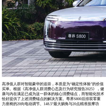
高净值人群对智能豪华的追崇，本质是为“确定性体验”的价值
买单。根据《高净值人群消费心态及行为研究报告2025》，健
康与内在满足已成为这一群体的核心消费锚点，而智能化技术
恰好提供了上述消费锚点的解决方案。尊界S800后排双零重
力座椅的20向电动调节、148.5°最大躺角与20点精准按摩功