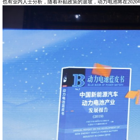
也有业内人士分析，随着补贴政策的退坡，动力电池将在202