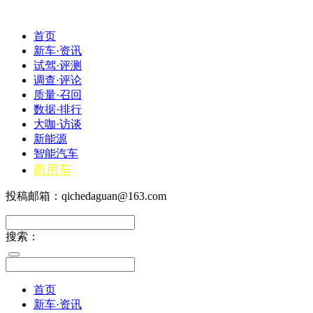
首页
新车·资讯
试驾·评测
调查·评论
质量·召回
数据·排行
大咖·访谈
新能源
智能汽车
商用车
投稿邮箱：qichedaguan@163.com
搜索：
首页
新车·资讯