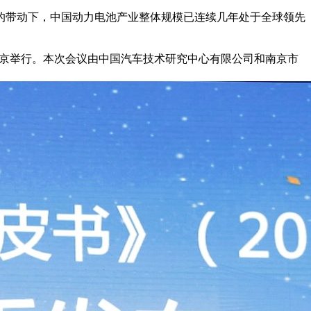
的带动下，中国动力电池产业整体规模已连续几年处于全球领先
在南京举行。本次会议由中国汽车技术研究中心有限公司和南京市