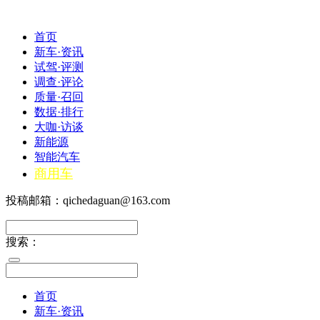
首页
新车·资讯
试驾·评测
调查·评论
质量·召回
数据·排行
大咖·访谈
新能源
智能汽车
商用车
投稿邮箱：qichedaguan@163.com
搜索：
首页
新车·资讯