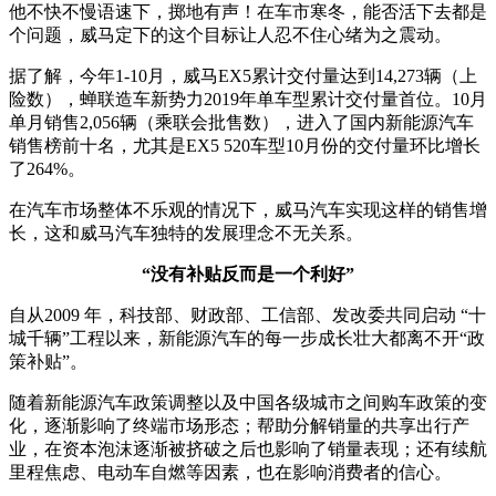
他不快不慢语速下，掷地有声！在车市寒冬，能否活下去都是
个问题，威马定下的这个目标让人忍不住心绪为之震动。
据了解，今年1-10月，威马EX5累计交付量达到14,273辆（上
险数），蝉联造车新势力2019年单车型累计交付量首位。10月
单月销售2,056辆（乘联会批售数），进入了国内新能源汽车
销售榜前十名，尤其是EX5 520车型10月份的交付量环比增长
了264%。
在汽车市场整体不乐观的情况下，威马汽车实现这样的销售增
长，这和威马汽车独特的发展理念不无关系。
“没有补贴反而是一个利好”
自从2009 年，科技部、财政部、工信部、发改委共同启动 “十
城千辆”工程以来，新能源汽车的每一步成长壮大都离不开“政
策补贴”。
随着新能源汽车政策调整以及中国各级城市之间购车政策的变
化，逐渐影响了终端市场形态；帮助分解销量的共享出行产
业，在资本泡沫逐渐被挤破之后也影响了销量表现；还有续航
里程焦虑、电动车自燃等因素，也在影响消费者的信心。