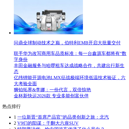
问鼎全球制动技术之巅，伯特利EMB开启大批量交付
联手华为改写商用车品质标准：每一台鑫源车都将有“数
字身份
丰田金融服务与哈啰租车达成战略合作，共建出行新生
态
亿纬锂能开源电池LMX征战极端环境低温技术验证，六
大考验全面
狮铂拓界&李娜：一份代言，双倍惊艳
金杯新快运2026款 专业多能创富伙伴
热点排行
1
一位新晋“首席产品官”的品类创新之旅：北汽
2
V9们的阳谋：干翻大六座SUV