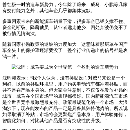
曾红极一时的造车新势力，今年除了蔚来、威马、小鹏等几家
有交付能力之外，其他车企几乎都集体沉默。
多重因素带来的新能源车销量下滑，很多车企已经支撑不住、
资金链断裂、降薪裁员，从业者远走他乡、四处奔波仍免不了
被行情无情淘汰。
随着国家补贴政策的退坡的力度加大，这意味着那层罩在国产
车企头上的保护罩逐渐要没了，整个行业传递出的信号都是哀
鸿一片。
沈晖却表示：“我个人认为，没有补贴反而对威马来说是一个
利好。以前的补贴环境里，用户购买电动汽车都冲着补贴，而
并不是在产品本身的。但大家会注意到，不仅仅在发放补贴的
城市，威马在全国市场里的表现都很好。国内新能源汽车市场
是全世界竞争最激烈最充分、政策最规范化的一个市场，大浪
淘沙下，现在能发布的产品一定是具备其独特优势的。所以说
如果取消了补贴，市场将会更聚焦产品本身：用户体验如何，
智能化如何，对比其他产品是否有突破性的升级。”