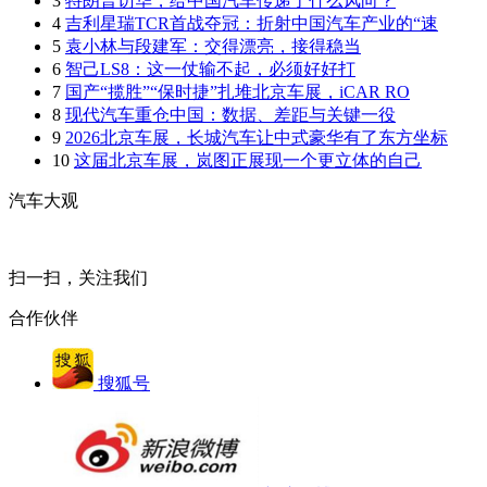
3
特朗普访华，给中国汽车传递了什么风向？
4
吉利星瑞TCR首战夺冠：折射中国汽车产业的“速
5
袁小林与段建军：交得漂亮，接得稳当
6
智己LS8：这一仗输不起，必须好好打
7
国产“揽胜”“保时捷”扎堆北京车展，iCAR RO
8
现代汽车重仓中国：数据、差距与关键一役
9
2026北京车展，长城汽车让中式豪华有了东方坐标
10
这届北京车展，岚图正展现一个更立体的自己
汽车大观
扫一扫，关注我们
合作伙伴
搜狐号