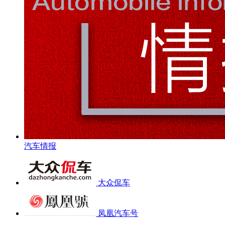
汽车情报
大众侃车
凤凰汽车号