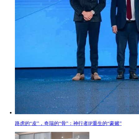
路虎的“皮”，奇瑞的“骨”：神行者IP重生的“豪赌”