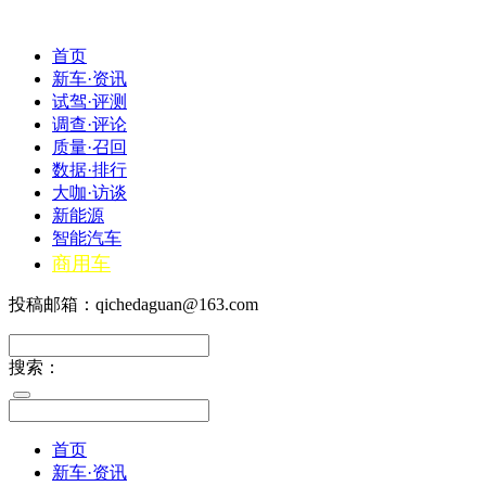
首页
新车·资讯
试驾·评测
调查·评论
质量·召回
数据·排行
大咖·访谈
新能源
智能汽车
商用车
投稿邮箱：qichedaguan@163.com
搜索：
首页
新车·资讯