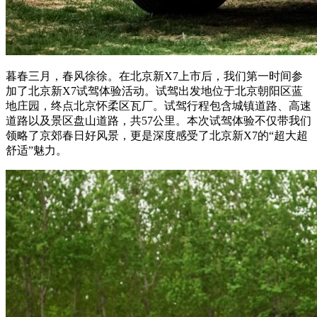
暮春三月，春风徐徐。在北京新X7上市后，我们第一时间参
加了北京新X7试驾体验活动。试驾出发地位于北京朝阳区蓝
地庄园，终点北京怀柔区瓦厂。试驾行程包含城镇道路、高速
道路以及景区盘山道路，共57公里。本次试驾体验不仅带我们
领略了京郊春日好风景，更是深度感受了北京新X7的“超大超
舒适”魅力。