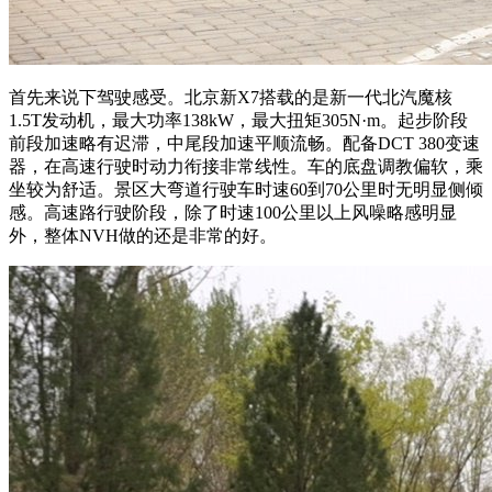
首先来说下驾驶感受。北京新X7搭载的是新一代北汽魔核
1.5T发动机，最大功率138kW，最大扭矩305N·m。起步阶段
前段加速略有迟滞，中尾段加速平顺流畅。配备DCT 380变速
器，在高速行驶时动力衔接非常线性。车的底盘调教偏软，乘
坐较为舒适。景区大弯道行驶车时速60到70公里时无明显侧倾
感。高速路行驶阶段，除了时速100公里以上风噪略感明显
外，整体NVH做的还是非常的好。