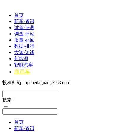
首页
新车·资讯
试驾·评测
调查·评论
质量·召回
数据·排行
大咖·访谈
新能源
智能汽车
商用车
投稿邮箱：qichedaguan@163.com
搜索：
首页
新车·资讯