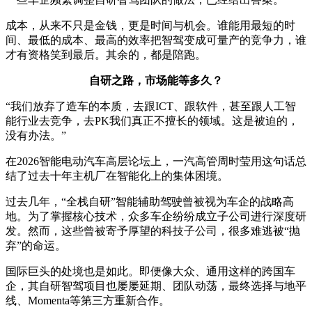
成本，从来不只是金钱，更是时间与机会。谁能用最短的时
间、最低的成本、最高的效率把智驾变成可量产的竞争力，谁
才有资格笑到最后。其余的，都是陪跑。
自研之路，市场能等多久？
“我们放弃了造车的本质，去跟ICT、跟软件，甚至跟人工智
能行业去竞争，去PK我们真正不擅长的领域。这是被迫的，
没有办法。”
在2026智能电动汽车高层论坛上，一汽高管周时莹用这句话总
结了过去十年主机厂在智能化上的集体困境。
过去几年，“全栈自研”智能辅助驾驶曾被视为车企的战略高
地。为了掌握核心技术，众多车企纷纷成立子公司进行深度研
发。然而，这些曾被寄予厚望的科技子公司，很多难逃被“抛
弃”的命运。
国际巨头的处境也是如此。即便像大众、通用这样的跨国车
企，其自研智驾项目也屡屡延期、团队动荡，最终选择与地平
线、Momenta等第三方重新合作。