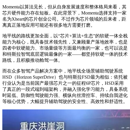
Momenta以算法见长，但从自身发展速度和整体格局来看，其
芯片硬件能力存在短板。在此背景下，Momenta选择支持一家
名为Xheart的芯片创业公司。不过作为芯片领域的后来者，距
离真正落地应用可能还有很多地方需要打磨。
地平线的路线更加全面，以“芯片+算法+生态”的软硬一体全栈
能力为核心，既具备技术领先性，又兼顾量产落地效率，也是
四者中软硬能力、市场量级等方面最均衡的一家，也可以说是
和特斯拉智驾底层逻辑最像的一家——都坚持软硬一体的技术
路线，且积极推动舱驾一体。
而在众多智驾产品解决方案中，地平线全场景辅助驾驶系统
HSD（Horizon SuperDrive）也与特斯拉FSD最为相似：依托被
行业认为是当前国产最强芯片之一的征程6P芯片，HSD采用
了真正的一段式端到端架构，并融入强化学习能力，具备系统
时延低、防御性驾驶能力强、横纵向丝滑控车、持续自我进化
等核心优势，大幅提升辅助驾驶的安全性、高效性和舒适性。