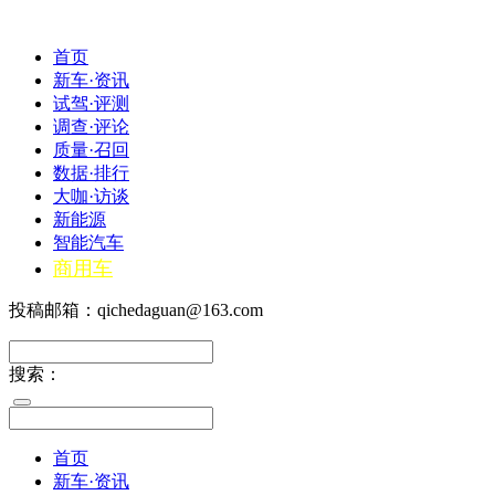
首页
新车·资讯
试驾·评测
调查·评论
质量·召回
数据·排行
大咖·访谈
新能源
智能汽车
商用车
投稿邮箱：qichedaguan@163.com
搜索：
首页
新车·资讯