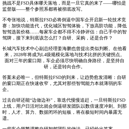
挑战不是FSD具体哪天落地，而是一旦它真的来了——哪怕是
监督版——整个参照系都将被彻底改写。
不夸张地说，特斯拉FSD必将倒逼中国车企开启新一轮技术竞
赛：加快功能迭代，优化城区智驾体验，下放高阶功能，降低
智驾选装价格……每家车企都不得不冷静评估：自己手中的智
驾牌，接下来到底该怎么打？自研、采购，还是合作？
长城汽车技术中心副总经理姜海鹏也曾提出类似判断。在他看
来，2028年将成为L4级规模化落地与技术比拼的关键拐点。
面对三年的窗口期，车企必须尽快明确自身路径，是坚持自
研，还是转向合作。
答案未必唯一，但特斯拉FSD的到来，让趋势愈发清晰：自研
的窗口期正在快速收窄，尤其对那些智驾能力本就薄弱的车
企。
过去自研还能“边做边补”，靠迭代慢慢追赶，一旦特斯拉FSD
上线，用户日活对比就会倒逼研发团队以数倍速度冲刺。到那
时，人才、算力、数据闭环的短板，将在极短时间内暴露无
遗。
一些车企频繁调整自研智驾团队的做法，已经给出答案。