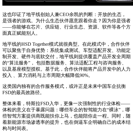
这也印证了地平线创始人兼CEO余凯的判断：开放的生态，
是强者的游戏。为什么生态伙伴愿意跟着你走？因为你是强者
——你能够在芯片、供应链、行业生态、资源、软件等各个方
面真正赋能别人。
地平线的HSD Together模式就很典型。在此模式中，合作伙伴
可以聚焦于自身优势：系统集成测试、车型适配开发、功能定
制开发、硬件与底软交付，地平线则提供覆盖产品开发全周期
的“算法服务”， 包括数据服务、算法适配工程与咨询服务、
以及基座模型授权。基于此，合作伙伴能将产品开发中的人力
投入 、算力消耗与上市周期大幅降低90%。
这类国内独有的合作服务模式，或许正是未来中国车企抗衡
FSD的最高效路径。
整体来看，特斯拉FSD入华，更像一次强制性的行业体检——
体检的意义在于暴露问题：哪些车企的智驾能力在“裸泳”，哪
些智驾方案提供商既能扶你上马，也能陪你走一程。同时，随
着新能源市场渗透率的提升，也在倒逼车企明确自己的成本结
构与时间表。