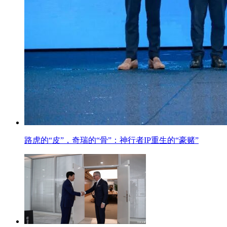
路虎的“皮”，奇瑞的“骨”：神行者IP重生的“豪赌”