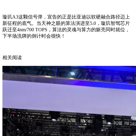
璇玑A3这颗信号弹，宣告的正是比亚迪以软硬融合路径迈上
新征程的底气。当天神之眼的算法演进至5.0，璇玑智驾芯片
跃迁至4nm/700 TOPS，算法的灵魂与算力的躯壳同时就位，
下半场洗牌的倒计时会很快！
相关阅读