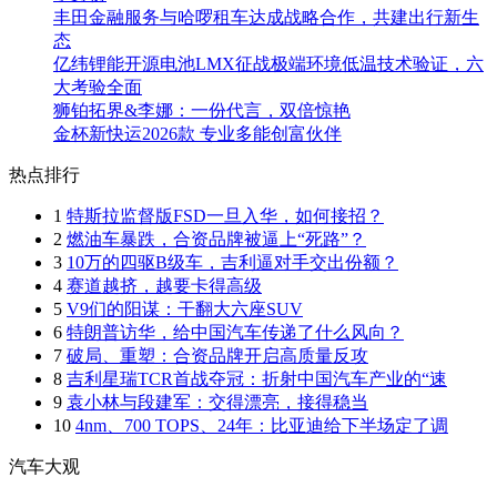
丰田金融服务与哈啰租车达成战略合作，共建出行新生
态
亿纬锂能开源电池LMX征战极端环境低温技术验证，六
大考验全面
狮铂拓界&李娜：一份代言，双倍惊艳
金杯新快运2026款 专业多能创富伙伴
热点排行
1
特斯拉监督版FSD一旦入华，如何接招？
2
燃油车暴跌，合资品牌被逼上“死路”？
3
10万的四驱B级车，吉利逼对手交出份额？
4
赛道越挤，越要卡得高级
5
V9们的阳谋：干翻大六座SUV
6
特朗普访华，给中国汽车传递了什么风向？
7
破局、重塑：合资品牌开启高质量反攻
8
吉利星瑞TCR首战夺冠：折射中国汽车产业的“速
9
袁小林与段建军：交得漂亮，接得稳当
10
4nm、700 TOPS、24年：比亚迪给下半场定了调
汽车大观