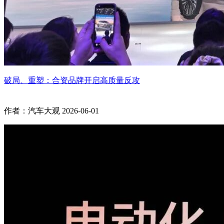
破局、重塑：合资品牌开启高质量反攻
作者：汽车大观
2026-06-01