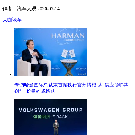
作者：汽车大观
2026-05-14
大咖谈车
专访哈曼国际总裁兼首席执行官苏博楷 从“供应”到“共
创”，哈曼的战略跃