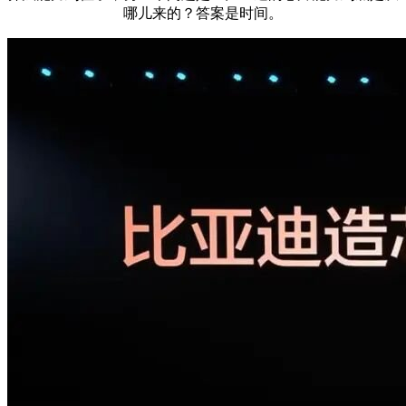
哪儿来的？答案是时间。