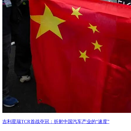
吉利星瑞TCR首战夺冠：折射中国汽车产业的“速度”