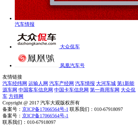
汽车情报
大众侃车
凤凰汽车号
友情链接
汽车经纬网
运输人网
汽车产经网
汽车情报
大河车城
第1新能
源车网
中国客车信息网
中国卡车信息网
第一商用车网
大众侃
车
方得网
Copyright @ 2017 汽车大观版权所有
备案号：
京ICP备17066564号-1
联系我们：010-67918097
备案号：
京ICP备17066564号-1
联系我们：010-67918097