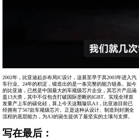
2002年，比亚迪起步布局IC设计，这甚至早于其2003年进入汽
车行业。24年的积淀，锻造出的是一条完整的能力链条。如今
的比亚迪，已然是中国最大的车规级芯片企业，其芯片产品涵
盖13大类，其中不仅包含打破国际垄断的IGBT、实现全球首
发量产上车的碳化硅，算上今天这颗璇玑A3，比亚迪目前已
经拥有了567款车规级芯片。正是这种从设计、制造到封测全
流程的底层能力，为A3的诞生提供了最坚实的土壤与支撑。
写在最后：