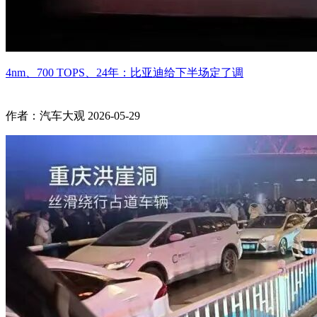
4nm、700 TOPS、24年：比亚迪给下半场定了调
作者：汽车大观
2026-05-29