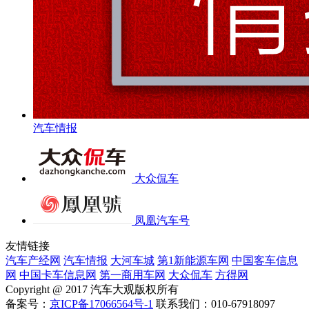
汽车情报
大众侃车
凤凰汽车号
友情链接
汽车产经网
汽车情报
大河车城
第1新能源车网
中国客车信息
网
中国卡车信息网
第一商用车网
大众侃车
方得网
Copyright @ 2017 汽车大观版权所有
备案号：
京ICP备17066564号-1
联系我们：010-67918097