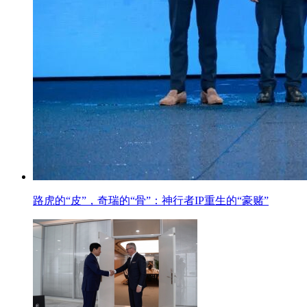
路虎的“皮”，奇瑞的“骨”：神行者IP重生的“豪赌”