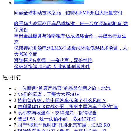
问鼎全球制动技术之巅，伯特利EMB开启大批量交付
联手华为改写商用车品质标准：每一台鑫源车都将有“数
字身份
丰田金融服务与哈啰租车达成战略合作，共建出行新生
态
亿纬锂能开源电池LMX征战极端环境低温技术验证，六
大考验全面
狮铂拓界&李娜：一份代言，双倍惊艳
金杯新快运2026款 专业多能创富伙伴
热点排行
1
一位新晋“首席产品官”的品类创新之旅：北汽
2
V9们的阳谋：干翻大六座SUV
3
特朗普访华，给中国汽车传递了什么风向？
4
吉利星瑞TCR首战夺冠：折射中国汽车产业的“速
5
袁小林与段建军：交得漂亮，接得稳当
6
智己LS8：这一仗输不起，必须好好打
7
国产“揽胜”“保时捷”扎堆北京车展，iCAR RO