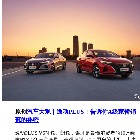
原创
汽车大观｜逸动PLUS：告诉你A级家轿销
冠的秘密
逸动PLUS VS轩逸、朗逸，谁才是最懂消费者的10万级
家轿？ 9年三代车型、赢得超过120万用户的认可、上半