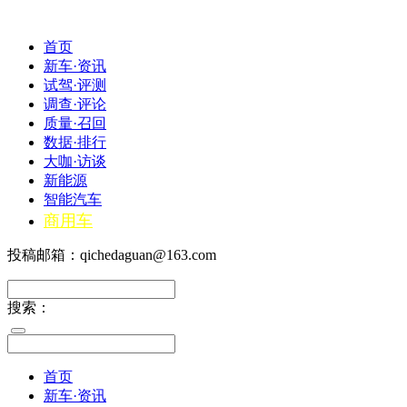
首页
新车·资讯
试驾·评测
调查·评论
质量·召回
数据·排行
大咖·访谈
新能源
智能汽车
商用车
投稿邮箱：qichedaguan@163.com
搜索：
首页
新车·资讯