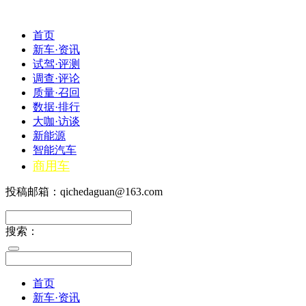
首页
新车·资讯
试驾·评测
调查·评论
质量·召回
数据·排行
大咖·访谈
新能源
智能汽车
商用车
投稿邮箱：qichedaguan@163.com
搜索：
首页
新车·资讯