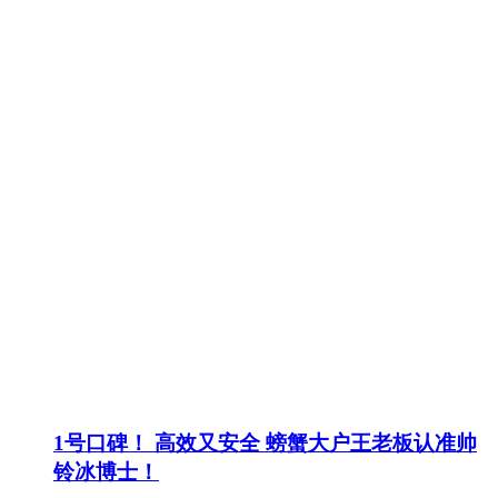
1号口碑！ 高效又安全 螃蟹大户王老板认准帅
铃冰博士！