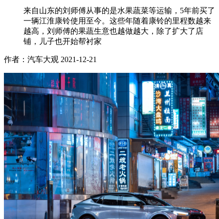
来自山东的刘师傅从事的是水果蔬菜等运输，5年前买了
一辆江淮康铃使用至今。这些年随着康铃的里程数越来
越高，刘师傅的果蔬生意也越做越大，除了扩大了店
铺，儿子也开始帮衬家
作者：汽车大观
2021-12-21