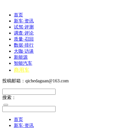
首页
新车·资讯
试驾·评测
调查·评论
质量·召回
数据·排行
大咖·访谈
新能源
智能汽车
商用车
投稿邮箱：qichedaguan@163.com
搜索：
首页
新车·资讯