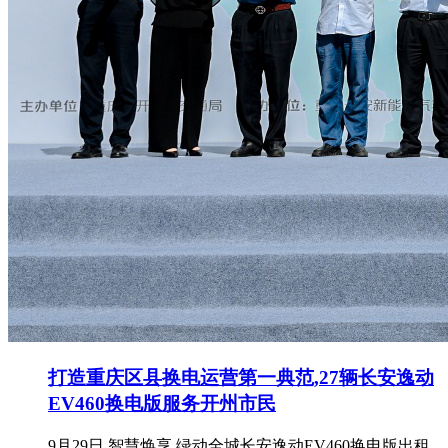
打造重庆区县换电运营第一典范,27辆长安逸动
EV460换电版服务开州市民
9月29日,智慧焕享,绿动全城长安逸动EV460换电版出租