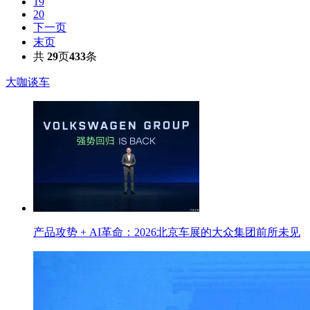
19
20
下一页
末页
共
29
页
433
条
大咖谈车
产品攻势 + AI革命：2026北京车展的大众集团前所未见