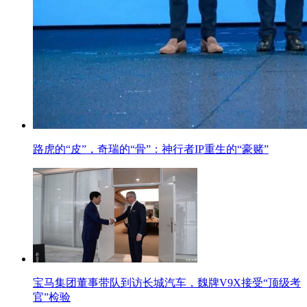
路虎的“皮”，奇瑞的“骨”：神行者IP重生的“豪赌”
宝马集团董事带队到访长城汽车，魏牌V9X接受“顶级考
官”检验